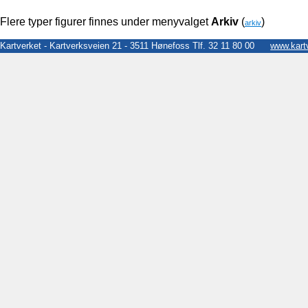
Flere typer figurer finnes under menyvalget
Arkiv
(
)
arkiv
Kartverket - Kartverksveien 21 - 3511 Hønefoss Tlf. 32 11 80 00
www.kart